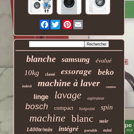
Facebook
Pinterest
blanche
samsung
évalué
essorage
beko
10kg
classé
machine à laver
indesit
rotation
lavage
linge
aspirateur
bosch
spin
compact
hotpoint
machine
blanc
noir
intégré
1400tr/min
mini
portable