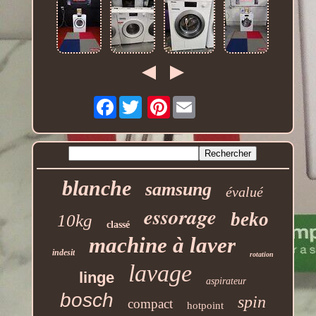
Facebook
Pinterest
blanche
samsung
évalué
essorage
beko
10kg
classé
machine à laver
indesit
rotation
lavage
linge
aspirateur
bosch
spin
compact
hotpoint