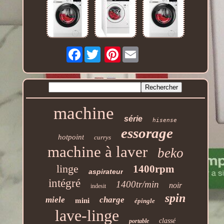
Facebook
Pinterest
machine
série
hisense
essorage
hotpoint
currys
machine à laver
beko
linge
1400rpm
aspirateur
intégré
1400tr/min
noir
indesit
spin
miele
charge
mini
épingle
lave-linge
classé
portable