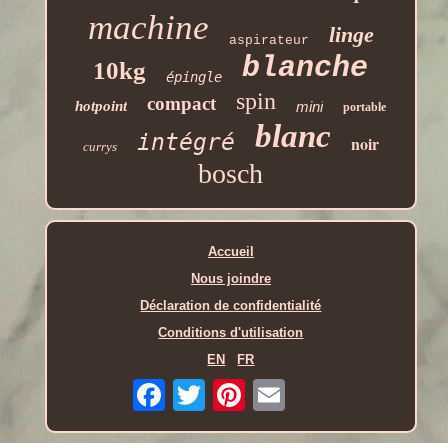
machine
linge
aspirateur
blanche
10kg
épingle
spin
compact
hotpoint
mini
portable
blanc
intégré
noir
currys
bosch
Accueil
Nous joindre
Déclaration de confidentialité
Conditions d'utilisation
EN
FR