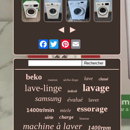
Facebook
Pinterest
beko
lave
classé
sèche-linge
rotation
lavage
lave-linge
indesit
samsung
évalué
laver
essorage
1400tr/min
miele
charge
série
hisense
machine à laver
1400rpm