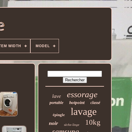
TEM WIDTH
MODEL
essorage
lave
hotpoint
portable
classé
lavage
épingle
10kg
noir
sèche-linge
samsung