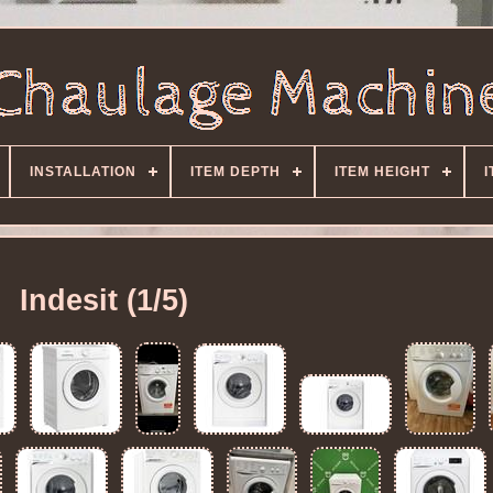
INSTALLATION
ITEM DEPTH
ITEM HEIGHT
I
Indesit (1/5)