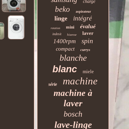
charge
beko
aspirateur
linge
intégré
évalué
mini
rotation
laver
indesit
hisense
spin
1400rpm
compact
currys
blanche
blanc
miele
machine
série
machine à
laver
bosch
lave-linge