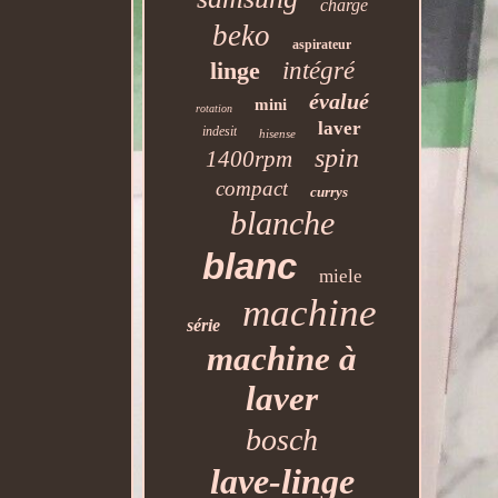
charge
beko
aspirateur
linge
intégré
évalué
mini
rotation
laver
indesit
hisense
spin
1400rpm
compact
currys
blanche
blanc
miele
machine
série
machine à
laver
bosch
lave-linge