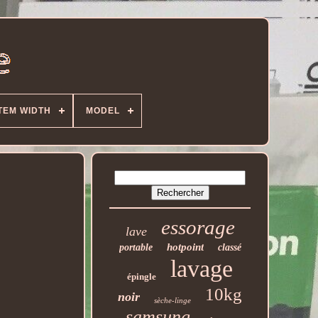
TEM WIDTH
MODEL
essorage
lave
hotpoint
portable
classé
lavage
épingle
10kg
noir
sèche-linge
samsung