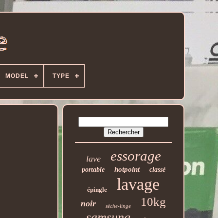
MODEL
TYPE
essorage
lave
hotpoint
portable
classé
lavage
épingle
10kg
noir
sèche-linge
samsung