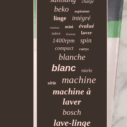
charge
beko
aspirateur
linge
intégré
évalué
mini
rotation
laver
indesit
hisense
spin
1400rpm
compact
currys
blanche
blanc
miele
machine
série
machine à
laver
bosch
lave-linge