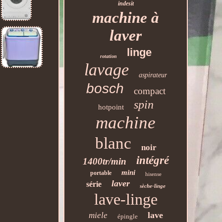
indesit
machine à
laver
linge
rotation
lavage
aspirateur
bosch
compact
spin
hotpoint
machine
blanc
noir
intégré
1400tr/min
mini
portable
hisense
laver
série
sèche-linge
lave-linge
lave
miele
épingle