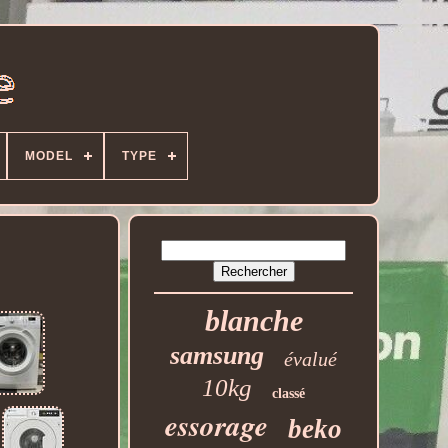
MODEL
TYPE
blanche
samsung
évalué
10kg
classé
essorage
beko