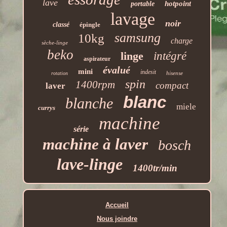
lave
hotpoint
portable
lavage
noir
classé
épingle
samsung
10kg
charge
sèche-linge
beko
linge
intégré
aspirateur
évalué
mini
indesit
hisense
rotation
spin
1400rpm
compact
laver
blanc
blanche
miele
currys
machine
série
machine à laver
bosch
lave-linge
1400tr/min
Accueil
Nous joindre