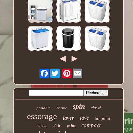
Facebook
Pinterest
spin
portable
classé
hisense
essorage
lave
laver
hotpoint
compact
série
mini
currys