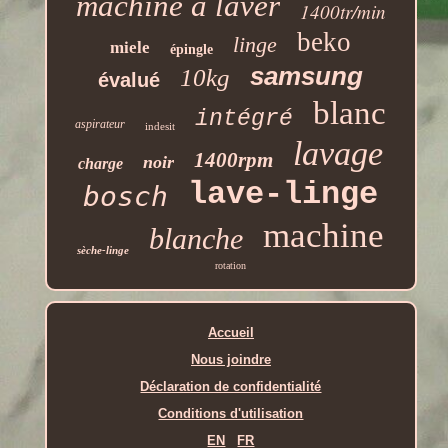
machine à laver
1400tr/min
beko
linge
miele
épingle
samsung
10kg
évalué
blanc
intégré
aspirateur
indesit
lavage
1400rpm
noir
charge
lave-linge
bosch
machine
blanche
sèche-linge
rotation
Accueil
Nous joindre
Déclaration de confidentialité
Conditions d'utilisation
EN
FR