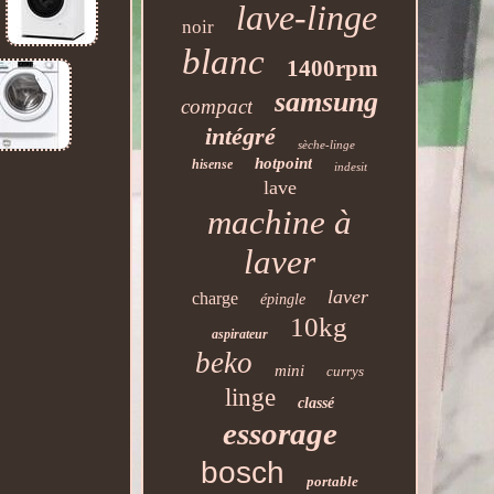
lave-linge
noir
blanc
1400rpm
samsung
compact
intégré
sèche-linge
hotpoint
hisense
indesit
lave
machine à
laver
laver
charge
épingle
10kg
aspirateur
beko
mini
currys
linge
classé
essorage
bosch
portable