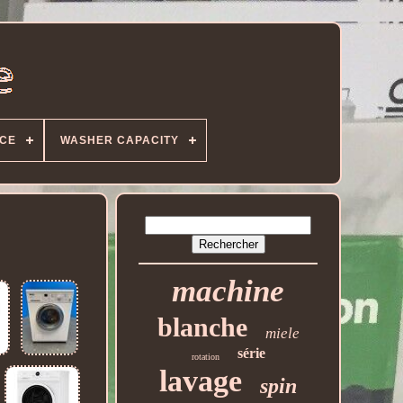
CE
WASHER CAPACITY
machine
blanche
miele
série
rotation
lavage
spin