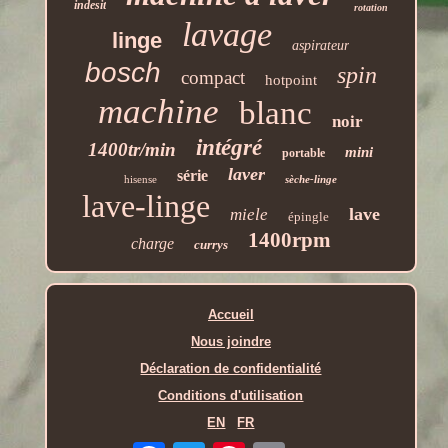
indesit
rotation
lavage
linge
aspirateur
bosch
spin
compact
hotpoint
machine
blanc
noir
intégré
1400tr/min
mini
portable
laver
série
hisense
sèche-linge
lave-linge
lave
miele
épingle
1400rpm
charge
currys
Accueil
Nous joindre
Déclaration de confidentialité
Conditions d'utilisation
EN
FR