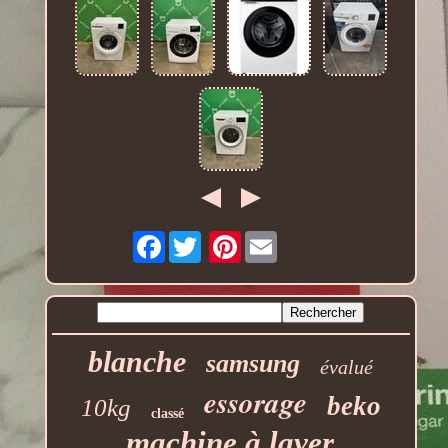
Facebook
Pinterest
blanche
samsung
évalué
essorage
beko
10kg
classé
machine à laver