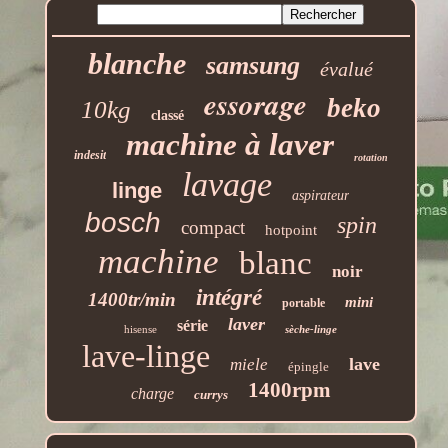
blanche
samsung
évalué
essorage
beko
10kg
classé
machine à laver
indesit
rotation
lavage
linge
aspirateur
bosch
spin
compact
hotpoint
machine
blanc
noir
intégré
1400tr/min
mini
portable
laver
série
hisense
sèche-linge
lave-linge
lave
miele
épingle
1400rpm
charge
currys