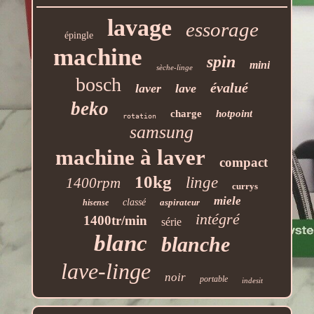
lavage
essorage
épingle
machine
spin
mini
sèche-linge
bosch
évalué
laver
lave
beko
charge
hotpoint
rotation
samsung
machine à laver
compact
10kg
linge
1400rpm
currys
miele
classé
aspirateur
hisense
intégré
1400tr/min
série
blanc
blanche
lave-linge
noir
portable
indesit