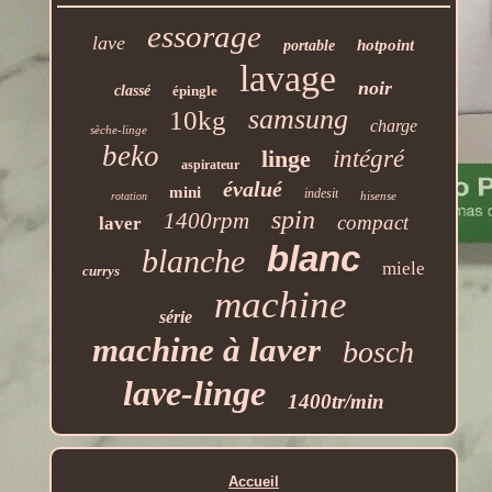
essorage
lave
hotpoint
portable
lavage
noir
classé
épingle
samsung
10kg
charge
sèche-linge
beko
linge
intégré
aspirateur
évalué
mini
indesit
hisense
rotation
spin
1400rpm
compact
laver
blanc
blanche
miele
currys
machine
série
machine à laver
bosch
lave-linge
1400tr/min
Accueil