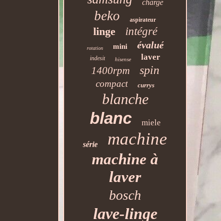
charge
beko
aspirateur
linge
intégré
évalué
mini
rotation
laver
indesit
hisense
spin
1400rpm
compact
currys
blanche
blanc
miele
machine
série
machine à
laver
bosch
lave-linge