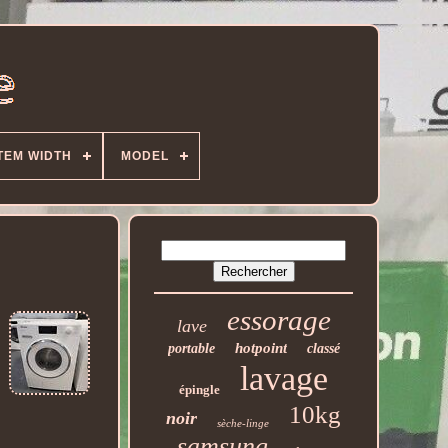
TEM WIDTH
MODEL
essorage
lave
hotpoint
portable
classé
lavage
épingle
10kg
noir
sèche-linge
samsung