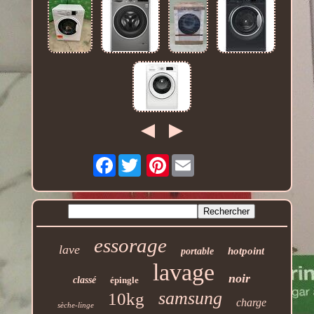
Facebook
Pinterest
essorage
lave
hotpoint
portable
lavage
noir
classé
épingle
samsung
10kg
charge
sèche-linge