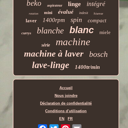
beko
linge
intégré
aspirateur
évalué
mini
indesit
hisense
rotation
spin
1400rpm
compact
laver
blanc
blanche
miele
currys
machine
série
machine à laver
bosch
lave-linge
1400tr/min
Accueil
Nous joindre
Déclaration de confidentialité
Conditions d'utilisation
EN
FR