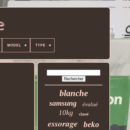
MODEL
TYPE
blanche
samsung
évalué
10kg
classé
essorage
beko