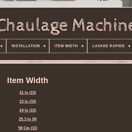
INSTALLATION
ITEM WIDTH
LAVAGE RAPIDE
Item Width
21 In (15)
23 In (33)
24 In (15)
25.3 In (9)
58 Cm (11)