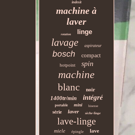
indesit
machine à
laver
linge
rotation
lavage
aspirateur
bosch
compact
spin
hotpoint
machine
blanc
noir
intégré
1400tr/min
mini
portable
hisense
laver
série
sèche-linge
lave-linge
lave
miele
épingle