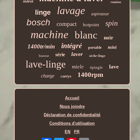
indesit
rotation
lavage
linge
aspirateur
bosch
spin
compact
hotpoint
machine
blanc
noir
intégré
1400tr/min
mini
portable
laver
série
hisense
sèche-linge
lave-linge
lave
miele
épingle
1400rpm
charge
currys
Accueil
Nous joindre
Déclaration de confidentialité
Conditions d'utilisation
EN
FR