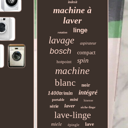
indesit
machine à
laver
linge
rotation
lavage
aspirateur
bosch
compact
spin
hotpoint
machine
blanc
noir
intégré
1400tr/min
mini
portable
hisense
laver
série
sèche-linge
lave-linge
lave
miele
épingle