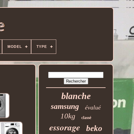
MODEL
TYPE
blanche
samsung
évalué
10kg
classé
essorage
beko